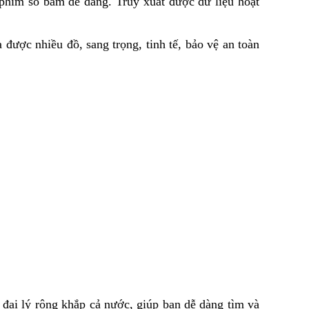
hím số bấm dễ dàng. Truy xuất được dữ liệu hoạt 
ược nhiều đồ, sang trọng, tinh tế, bảo vệ an toàn 
 đại lý rộng khắp cả nước, giúp bạn dễ dàng tìm và 