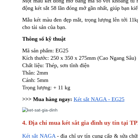
Một mẫu két đóng mở bằng mã số với khoang tủ rộ
động két sắt 58 lần đóng mở gần nhất, giúp bạn ki
Mẫu két màu đen đẹp mắt, trọng lượng lên tới 11kg
cho tài sản của bạn.
Thông số kỹ thuật
Mã sản phẩm: EG25
Kích thước: 250 x 350 x 275mm (Cao Ngang Sâu)
Chất liệu: Thép, sơn tĩnh điện
Thân: 2mm
Cánh: 5mm
Trọng lượng: + 11 kg
>>> Mua hàng ngay: 
Két sắt NAGA - EG25
4. Địa chỉ mua két sắt gia đình uy tín tại
Két sắt NAGA
 - địa chỉ uy tín cung cấp & sửa chữ