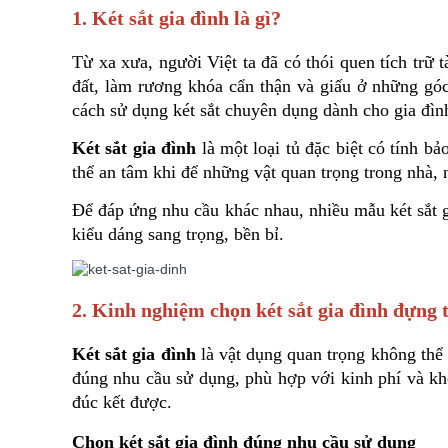
1. Két sắt gia đình là gì?
Từ xa xưa, người Việt ta đã có thói quen tích trữ 
đất, làm rương khóa cẩn thận và giấu ở những góc 
cách sử dụng két sắt chuyên dụng dành cho gia đìn
Két sắt gia đình
 là một loại tủ đặc biệt có tính b
thể an tâm khi để những vật quan trọng trong nhà, n
Để đáp ứng nhu cầu khác nhau, nhiều mẫu két sắt gia 
kiểu dáng sang trọng, bền bỉ.
2. Kinh nghiệm chọn két sắt gia đình đựng 
Két sắt gia đình
 là vật dụng quan trọng không thể t
đúng nhu cầu sử dụng, phù hợp với kinh phí và khô
đúc kết được.
Chọn két sắt gia đình đúng nhu cầu sử dụng