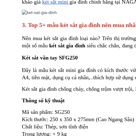
khảo giá 
két sắt mini 
gia đình chính hãng tại NAGA
3. Top 5+ mẫu két sắt gia đình nên mua nhấ
Nên mua két sắt gia đình loại nào? Trên thị trường
một số mẫu 
két sắt gia đình
 siêu chắc chắn, đang
Két sắt vân tay SFG250
Đây là mẫu két sắt mini gia đình có kích thước vừa
A4, tiền mặt, dụng cụ cá nhân,..thích hợp sử dụng 
Két sắt gia đình chống cháy, chống trộm vượt trội
Thông số kỹ thuật
Mã sản phẩm: SG250
Kích thước: 250 x 350 x 275mm (Cao Ngang Sâu)
Chất liệu: Thép, sơn tĩnh điện
Trọng lượng: + 9 kg