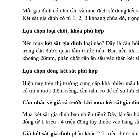
Mỗi gia đình có nhu cầu và mục đích sử dụng két sắ
Két sắt gia đình có từ 1, 2, 3 khoang chứa đồ, trọ
Lựa chọn loại chốt, khóa phù hợp
Nên mua 
két sắt gia đình
 loại nào? Đây là câu hỏ
trọng cần được quan tâm trước tiên. Bạn nên lựa c
khoảng 28mm, phần chốt cần ăn sâu vào thân két sắ
Lựa chọn dòn
g 
két sắt phù hợp
Hiện nay trên thị trường cung cấp khá nhiều mẫu két
có ưu nhược điểm riêng, cần nắm rõ để có sự lựa c
Cân nhắc về giá cả trướ
c 
khi mua két sắt gia đì
Mua két sắt gia đình bao nhiêu tiền? Đây là câu hỏ
động từ 1 triệu - 4 triệu đồng tùy thuộc vào hãng sả
Giá két sắt gia đình
 phân khúc 2-3 triệu được nhi