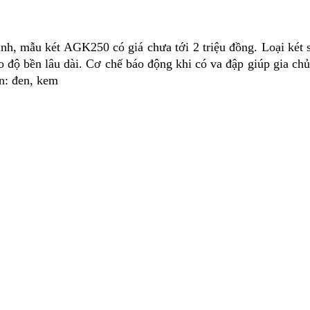
ình, mẫu két AGK250 có giá chưa tới 2 triệu đồng. Loại két s
độ bền lâu dài. Cơ chế báo động khi có va đập giúp gia chủ p
ản: đen, kem