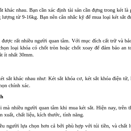
t khác nhau. Bạn cần xác định tài sản cần đựng trong két là g
ng lượng từ 9-16kg. Bạn nên cân nhắc kỹ để mua loại két sắt 
i được rất nhiều người quan tâm. Với mục đích cất trữ và bả
họn loại khóa có chốt tròn hoặc chốt xoay để đảm bảo an to
t ít nhất 30mm. 
 sắt khác nhau như: Két sắt khóa cơ, két sắt khóa điện tử, k
họn chính xác.
nh
i mà nhiều người quan tâm khi mua két sắt. Hiện nay, trên th
n xuất, chất liệu, kích thước, tính năng. 
ều người lựa chọn hơn cả bởi phù hợp với túi tiền, và chất 