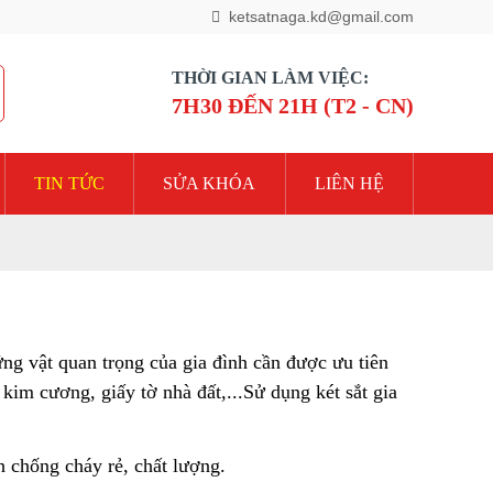
ketsatnaga.kd@gmail.com
THỜI GIAN LÀM VIỆC:
7H30 ĐẾN 21H (T2 - CN)
TIN TỨC
SỬA KHÓA
LIÊN HỆ
ng vật quan trọng của gia đình cần được ưu tiên 
 kim cương, giấy tờ nhà đất,...Sử dụng két sắt gia 
h chống cháy rẻ, chất lượng.