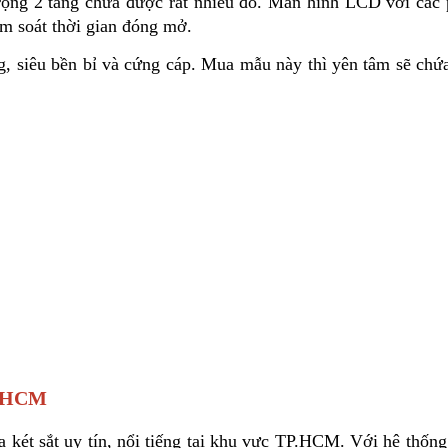
ng 2 tầng chứa được rất nhiều đồ. Màn hình LCD với các p
ểm soát thời gian đóng mở. 
, siêu bền bỉ và cứng cáp. Mua mẫu này thì yên tâm sẽ chứa đ
 TPHCM
a két sắt uy tín, nổi tiếng tại khu vực TP.HCM. Với hệ thống