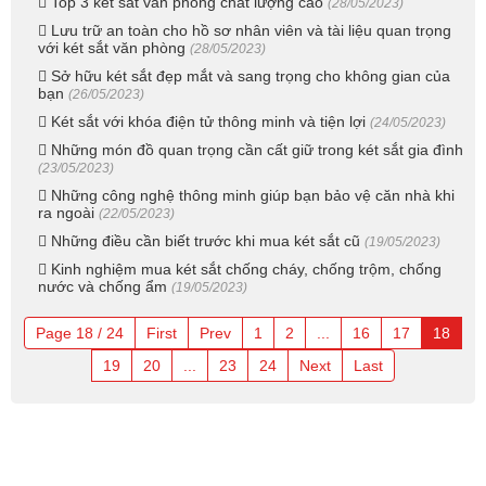
Top 3 két sắt văn phòng chất lượng cao
(28/05/2023)
Lưu trữ an toàn cho hồ sơ nhân viên và tài liệu quan trọng
với két sắt văn phòng
(28/05/2023)
Sở hữu két sắt đẹp mắt và sang trọng cho không gian của
bạn
(26/05/2023)
Két sắt với khóa điện tử thông minh và tiện lợi
(24/05/2023)
Những món đồ quan trọng cần cất giữ trong két sắt gia đình
(23/05/2023)
Những công nghệ thông minh giúp bạn bảo vệ căn nhà khi
ra ngoài
(22/05/2023)
Những điều cần biết trước khi mua két sắt cũ
(19/05/2023)
Kinh nghiệm mua két sắt chống cháy, chống trộm, chống
nước và chống ẩm
(19/05/2023)
Page 18 / 24
First
Prev
1
2
...
16
17
18
19
20
...
23
24
Next
Last