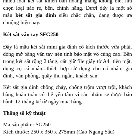
nhiều loại két sắt khiến bạn hoang mang không biết lựa 
chọn loại nào rẻ, bền, chính hãng. Dưới đây là một số 
mẫu 
két sắt gia đình
 siêu chắc chắn, đang được ưa 
chuộng hiện nay.
Két sắt vân tay SFG250
Đây là mẫu két sắt mini gia đình có kích thước vừa phải, 
đóng mở bằng vân tay nên tính bảo mật vô cùng cao. Bên 
trong két sắt rộng 2 tầng, cất giữ file giấy tờ A4, tiền mặt, 
dụng cụ cá nhân,..thích hợp sử dụng cho cá nhân, gia 
đình, văn phòng, quầy thu ngân, khách sạn. 
Két sắt gia đình chống cháy, chống trộm vượt trội, khách 
hàng hoàn toàn có thể yên tâm vì sản phẩm sẽ được bảo 
hành 12 tháng kể từ ngày mua hàng.
Thông số kỹ thuật
Mã sản phẩm: SG250
Kích thước: 250 x 350 x 275mm (Cao Ngang Sâu)