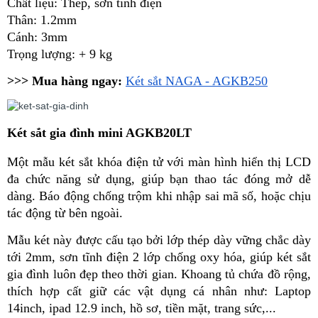
Chất liệu: Thép, sơn tĩnh điện
Thân: 1.2mm
Cánh: 3mm
Trọng lượng: + 9 kg
>>> Mua hàng ngay:
Két sắt NAGA - AGKB250
Két sắt gia đình
mini AGKB20LT
Một mẫu két sắt khóa điện tử với màn hình hiển thị LCD 
đa chức năng sử dụng, giúp bạn thao tác đóng mở dễ 
dàng. Báo động chống trộm khi nhập sai mã số, hoặc chịu 
tác động từ bên ngoài. 
Mẫu két này được cấu tạo bởi lớp thép dày vững chắc dày 
tới 2mm, sơn tĩnh điện 2 lớp chống oxy hóa, giúp két sắt 
gia đình luôn đẹp theo thời gian. Khoang tủ chứa đồ rộng, 
thích hợp cất giữ các vật dụng cá nhân như: Laptop 
14inch, ipad 12.9 inch, hồ sơ, tiền mặt, trang sức,...