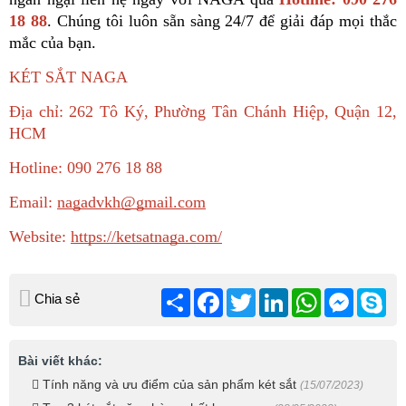
18 88
. Chúng tôi luôn sẵn sàng 24/7 để giải đáp mọi thắc 
mắc của bạn.
KÉT SẮT NAGA
Địa chỉ: 262 Tô Ký, Phường Tân Chánh Hiệp, Quận 12, 
HCM
Hotline: 090 276 18 88
Email: 
nagadvkh@gmail.com
Website: 
https://ketsatnaga.com/
Chia
Facebook
Twitter
LinkedIn
WhatsApp
Messeng
Sk
Chia sẻ
sẻ
Bài viết khác:
Tính năng và ưu điểm của sản phẩm két sắt
(15/07/2023)