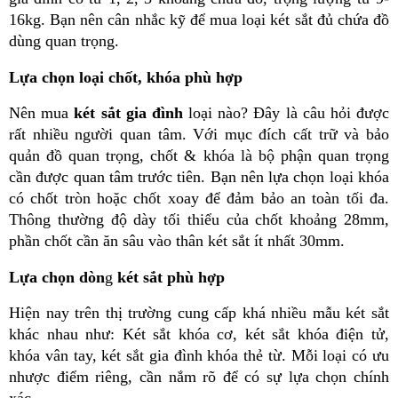
16kg. Bạn nên cân nhắc kỹ để mua loại két sắt đủ chứa đồ 
dùng quan trọng.
Lựa chọn loại chốt, khóa phù hợp
Nên mua 
két sắt gia đình
 loại nào? Đây là câu hỏi được 
rất nhiều người quan tâm. Với mục đích cất trữ và bảo 
quản đồ quan trọng, chốt & khóa là bộ phận quan trọng 
cần được quan tâm trước tiên. Bạn nên lựa chọn loại khóa 
có chốt tròn hoặc chốt xoay để đảm bảo an toàn tối đa. 
Thông thường độ dày tối thiểu của chốt khoảng 28mm, 
phần chốt cần ăn sâu vào thân két sắt ít nhất 30mm. 
Lựa chọn dòn
g 
két sắt phù hợp
Hiện nay trên thị trường cung cấp khá nhiều mẫu két sắt 
khác nhau như: Két sắt khóa cơ, két sắt khóa điện tử, 
khóa vân tay, két sắt gia đình khóa thẻ từ. Mỗi loại có ưu 
nhược điểm riêng, cần nắm rõ để có sự lựa chọn chính 
xác.