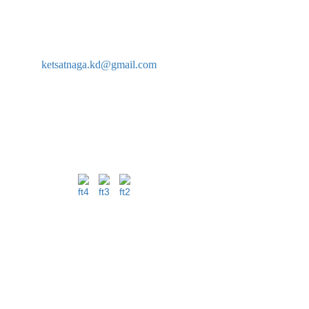
CÔNG TY TNHH TM VÀ PT HIỆP THÀNH PHÁT
Địa chỉ: 264 Tô Ký, phường Trung Mỹ Tây, HCM, Việt Nam
Email:
ketsatnaga.kd@gmail.com
Hotline: 0902 761 888
Website: https://ketsatnaga.com/
Số ĐKKD: 0313379682 do Sở Kế hoạch & Đầu tư thành phố Hồ
Chí Minh cấp lần đầu ngày 03/08/2015
KẾT NỐI NGAY
CHÍNH SÁCH HỖ TRỢ
Chính sách bảo mật thông tin
Quy định và hình thức thanh toán