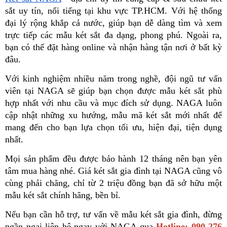
sắt uy tín, nổi tiếng tại khu vực TP.HCM. Với hệ thống 
đại lý rộng khắp cả nước, giúp bạn dễ dàng tìm và xem 
trực tiếp các mẫu két sắt đa dạng, phong phú. Ngoài ra, 
bạn có thể đặt hàng online và nhận hàng tận nơi ở bất kỳ 
đâu.
Với kinh nghiệm nhiều năm trong nghề, đội ngũ tư vấn 
viên tại NAGA sẽ giúp bạn chọn được mẫu két sắt phù 
hợp nhất với nhu cầu và mục đích sử dụng. NAGA luôn 
cập nhật những xu hướng, mẫu mã két sắt mới nhất để 
mang đến cho bạn lựa chọn tối ưu, hiện đại, tiện dụng 
nhất. 
Mọi sản phẩm đều được bảo hành 12 tháng nên bạn yên 
tâm mua hàng nhé. Giá két sắt gia đình tại NAGA cũng vô 
cùng phải chăng, chỉ từ 2 triệu đồng bạn đã sở hữu một 
mẫu két sắt chính hãng, bền bỉ.
Nếu bạn cần hỗ trợ, tư vấn về mẫu két sắt gia đình, đừng 
ngần ngại liên hệ ngay với NAGA qua 
Hotline: 090 276 