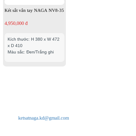
Két sắt vân tay NAGA NV8-35
4,950,000 đ
Kích thước: H 380 x W 472
x D 410
Màu sắc: Đen/Trắng ghi
CÔNG TY TNHH TM VÀ PT HIỆP THÀNH PHÁT
Địa chỉ: 264 Tô Ký, phường Trung Mỹ Tây, HCM, Việt Nam
Email:
ketsatnaga.kd@gmail.com
Hotline: 0902 761 888