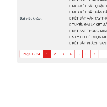
MUA KÉT SẮT QUẬN 1
MUA KÉT SẮT GẦN ĐÂ
Bài viết khác:
KÉT SẮT VÂN TAY TH
TUYỂN ĐẠI LÝ KÉT 
KÉT SẮT THÔNG MINH
5 LÝ DO ĐỂ CHỌN MU
KÉT SẮT KHÁCH SẠN 
Page 1 / 24
1
2
3
4
5
6
7
...
CH
CÔNG TY TNHH TM VÀ PT HIỆP THÀNH PHÁT
Ch
Địa chỉ: 264 Tô Ký, phường Trung Mỹ Tây,
Qu
HCM, Việt Nam