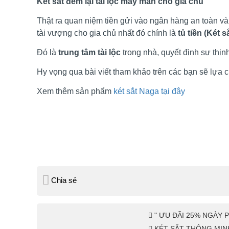
Két sắt đem lại tài lộc may mắn cho gia chủ
Thật ra quan niệm tiền gửi vào ngân hàng an toàn và 
tài vượng cho gia chủ nhất đó chính là
tủ tiền (Két s
Đó là
trung tâm tài lộc
trong nhà, quyết định sự thịn
Hy vọng qua bài viết tham khảo trên các bạn sẽ lựa 
Xem thêm sản phẩm
két
sắt Naga tại đây
Chia sẻ
" ƯU ĐÃI 25% NGÀY 
KÉT SẮT THÔNG MIN