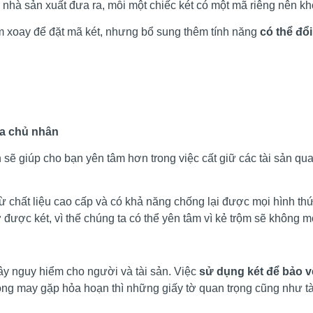
nhà sản xuất đưa ra, mỗi một chiếc két có một mã riêng nên kh
m xoay để đặt mã két, nhưng bổ sung thêm tính năng
có thể đổ
ủa chủ nhân
sẽ giúp cho bạn yên tâm hơn trong việc cất giữ các tài sản qu
 chất liệu cao cấp và có khả năng chống lại được mọi hình thứ
ược két, vì thế chúng ta có thể yên tâm vì kẻ trộm sẽ không mở
ây nguy hiểm cho người và tài sản. Việc
sử dụng két để bảo v
ng may gặp hỏa hoạn thì những giấy tờ quan trọng cũng như tài