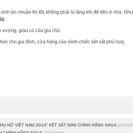
sinh lợi nhuận thì tốt, không phải lo lắng khi để tiền ở nhà. N
ắt)
.
h vượng, giàu có của gia chủ.
chọn cho gia đình, cửa hàng của mình chiếc két sắt phù hợp.
PHỤ NỮ VIỆT NAM 20/10" KÉT SẮT MINI CHÍNH HÃNG NAGA
(20/10/20
H CHÍNH HÃNG NAGA
(13/10/2025)