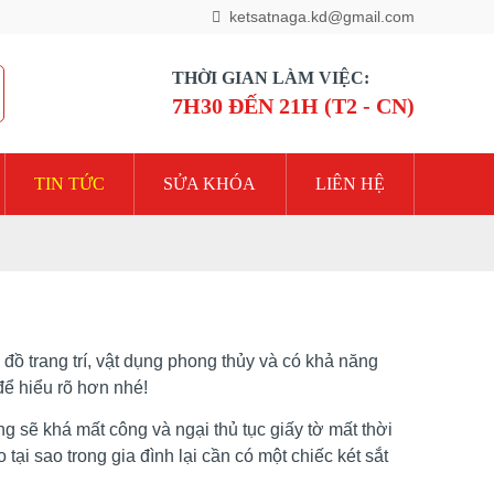
ketsatnaga.kd@gmail.com
THỜI GIAN LÀM VIỆC:
7H30 ĐẾN 21H (T2 - CN)
TIN TỨC
SỬA KHÓA
LIÊN HỆ
ồ trang trí, vật dụng phong thủy và có khả năng
 để hiểu rõ hơn nhé!
 sẽ khá mất công và ngại thủ tục giấy tờ mất thời
ại sao trong gia đình lại cần có một chiếc két sắt