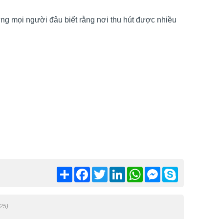
hưng mọi người đâu biết rằng nơi thu hút được nhiều
Chia
Facebook
Twitter
LinkedIn
WhatsApp
Messenger
Skype
sẻ
25)