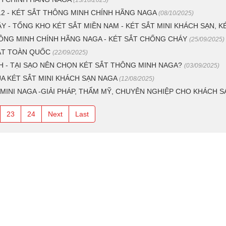
2 - KÉT SẮT THÔNG MINH CHÍNH HÃNG NAGA
(08/10/2025)
Y - TỔNG KHO KÉT SẮT MIỀN NAM - KÉT SẮT MINI KHÁCH SẠN, 
ÔNG MINH CHÍNH HÃNG NAGA - KÉT SẮT CHỐNG CHÁY
(25/09/2025)
SẮT TOÀN QUỐC
(22/09/2025)
 - TẠI SẠO NÊN CHỌN KÉT SẮT THÔNG MINH NAGA?
(03/09/2025)
A KÉT SẮT MINI KHÁCH SẠN NAGA
(12/08/2025)
MINI NAGA -GIẢI PHÁP, THẨM MỸ, CHUYÊN NGHIỆP CHO KHÁCH S
23
24
Next
Last
ÍNH SÁCH HỖ TRỢ
SỬA KHÓA - MỞ
KHÓA KÉT SẮT
ính sách bảo mật thông tin
Sửa khóa - Thay mới linh kiệ
y định và hình thức thanh toán