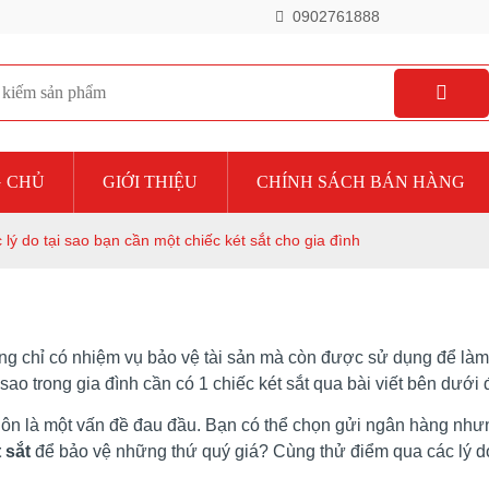
0902761888
 CHỦ
GIỚI THIỆU
CHÍNH SÁCH BÁN HÀNG
ý do tại sao bạn cần một chiếc két sắt cho gia đình
g chỉ có nhiệm vụ bảo vệ tài sản mà còn được sử dụng để làm đ
sao trong gia đình cần có 1 chiếc két sắt qua bài viết bên dưới
uôn là một vấn đề đau đầu. Bạn có thể chọn gửi ngân hàng nhưng
 sắt
để bảo vệ những thứ quý giá? Cùng thử điểm qua các lý do t